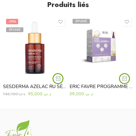
Produits liés
ÉPUISÉ
-35%
ÉPUISÉ
SESDERMA AZELAC RU SÉRUM LIPOSOMÉ 30ML
ERIC FAVRE PROGRAMME 10 JOURS PURE COLLAGEN+10*15ML
95,000
د.ت
59,000
د.ت
146,160
د.ت