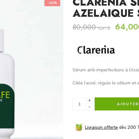
CLARENIA 
-20%
AZELAIQUE 
80,000
د.ت
Sérum anti-imperfections à l’Ac
Cible l’acné, régule le sébum et 
+
AJOUTER
−
Livraison offerte
dès 200 