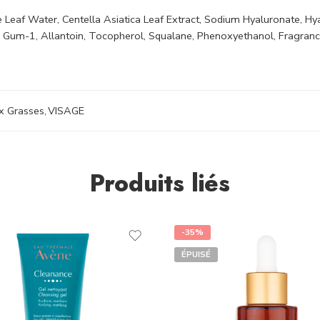
 Leaf Water, Centella Asiatica Leaf Extract, Sodium Hyaluronate, Hya
aride Gum-1, Allantoin, Tocopherol, Squalane, Phenoxyethanol, Fragr
x Grasses
,
VISAGE
Produits liés
-35%
ÉPUISÉ