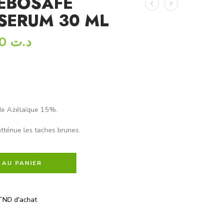
SEBOSAFE
SERUM 30 ML
64,000
د.ت
ide Azélaïque 15%.
atténue les taches brunes.
 AU PANIER
TND d'achat