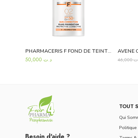
PHARMACERIS F FOND DE TEINT SPF50+ SAND 30 ML
50,000
د.ت
46,000
ت
TOUT 
Qui Som
Politique
Besoin d'aide ?
Terms & 