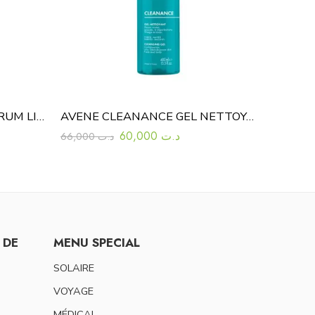
SESDERMA AZELAC RU SÉRUM LIPOSOMÉ 30ML
AVENE CLEANANCE GEL NETTOYANT 400ML
60,000
د.ت
66,000
د.ت
 DE
MENU SPECIAL
SOLAIRE
VOYAGE
MÉDICAL