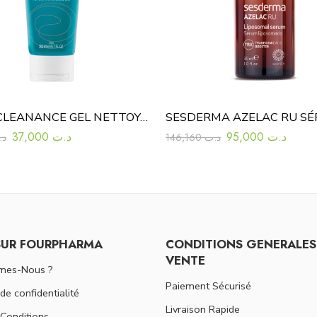
AVENE CLEANANCE GEL NETTOYANT 200 ML
37,000
د.ت
95,000
د.ت
د.
146,160
د.ت
SUR FOURPHARMA
CONDITIONS GENERALES
VENTE
mes-Nous ?
Paiement Sécurisé
 de confidentialité
Livraison Rapide
Conditions