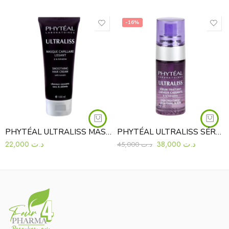
-16%
PHYTÉAL ULTRALISS MASQUE LISSANT 100ML
PHYTÉAL ULTRALISS SÉRUM TRAITANT 40ML
22,000
د.ت
38,000
د.ت
45,000
د.ت