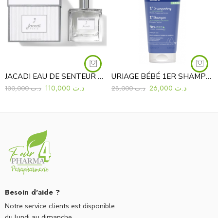
JACADI EAU DE SENTEUR BEBE 100 ml
URIAGE BÉBÉ 1ER SHAMPOING 200 ML
110,000
د.ت
26,000
د.ت
130,000
د.ت
28,000
د.ت
Besoin d'aide ?
Notre service clients est disponible
du lundi au dimanche