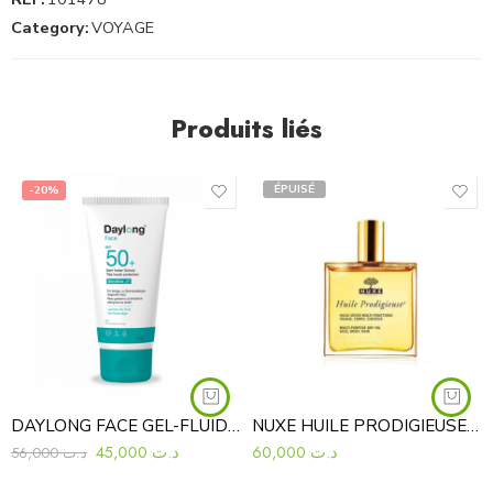
Category:
VOYAGE
Produits liés
ÉPUISÉ
-20%
DAYLONG FACE GEL-FLUIDE SPF 50+ SENSITIVE 50ML
NUXE HUILE PRODIGIEUSE 50ML
45,000
د.ت
60,000
د.ت
56,000
د.ت