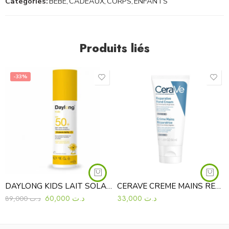
Categories:
BÉBÉ
,
CADEAUX
,
CORPS
,
ENFANTS
Produits liés
-33%
DAYLONG KIDS LAIT SOLAIRE LIPOSOMAL SPF50+ 150ML
CERAVE CREME MAINS REPARATRICE 50ML
60,000
د.ت
33,000
د.ت
89,000
د.ت