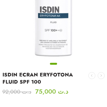
ISDIN ECRAN ERYFOTONA
FLUID SPF 100
75,000
د.ت
92,000
د.ت