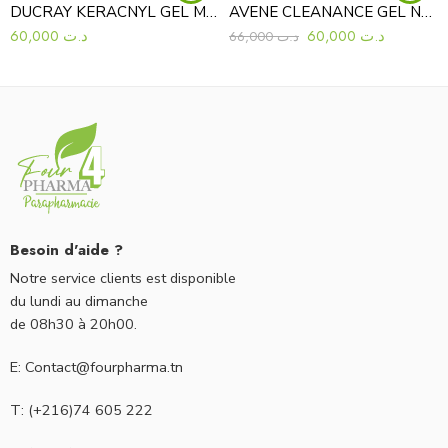
DUCRAY KERACNYL GEL MOUSSANT 400ML
AVENE CLEANANCE GEL NETTOYANT 400ML
60,000
د.ت
60,000
د.ت
66,000
د.ت
Besoin d'aide ?
Notre service clients est disponible
du lundi au dimanche
de 08h30 à 20h00.
E: Contact@fourpharma.tn
T: (+216)74 605 222