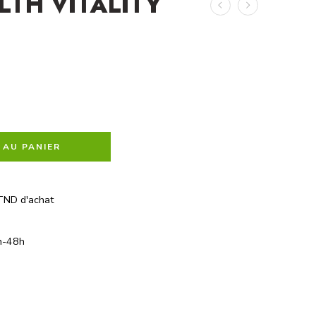
LTH VITALITY
 AU PANIER
TND d'achat
h-48h