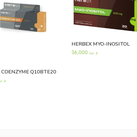
HERBEX MYO-INOSITOL
36,000
د.ت
 COENZYME Q10BTE20
د.ت