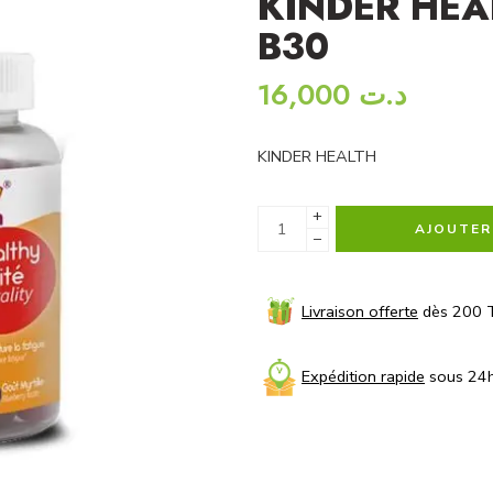
KINDER HEA
B30
16,000
د.ت
KINDER HEALTH
+
AJOUTER
−
Livraison offerte
dès 200 
Expédition rapide
sous 24