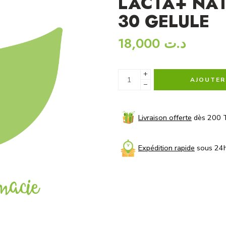
LACTA+ NA
30 GELULE
18,000
د.ت
+
AJOUTER
−
Livraison offerte
dès 200 
Expédition rapide
sous 24