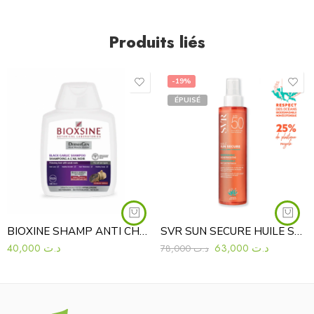
Produits liés
-19%
ÉPUISÉ
BIOXINE SHAMP ANTI CHUTE AIL NOIR FL300
SVR SUN SECURE HUILE SECHE SPF50+
40,000
د.ت
63,000
د.ت
78,000
د.ت