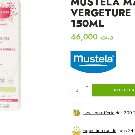
MUSTELA M
VERGETURE
150ML
46,000
د.ت
+
AJOUTER
−
Livraison offerte
dès 200 
Expédition rapide
sous 24