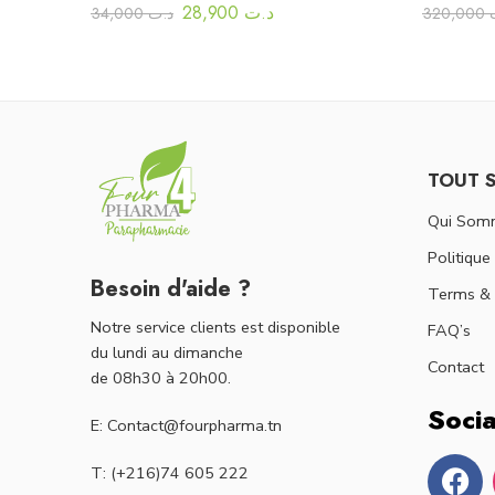
28,900
د.ت
34,000
د.ت
320,000
TOUT 
Qui Som
Politique
Besoin d'aide ?
Terms & 
Notre service clients est disponible
FAQ’s
du lundi au dimanche
Contact
de 08h30 à 20h00.
Socia
E: Contact@fourpharma.tn
T: (+216)74 605 222