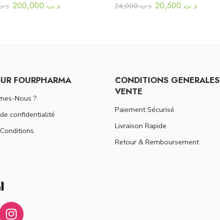
200,000
د.ت
20,500
د.ت
د.ت
24,000
د.ت
SUR FOURPHARMA
CONDITIONS GENERALES
VENTE
mes-Nous ?
Paiement Sécurisé
 de confidentialité
Livraison Rapide
Conditions
Retour & Remboursement
l