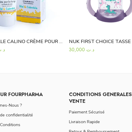
ESTH’ELLE CALINO CRÈME POUR LE CHANGE 50GR
د.
30,000
د.ت
SUR FOURPHARMA
CONDITIONS GENERALES
VENTE
mes-Nous ?
Paiement Sécurisé
 de confidentialité
Livraison Rapide
Conditions
Retour & Remboursement