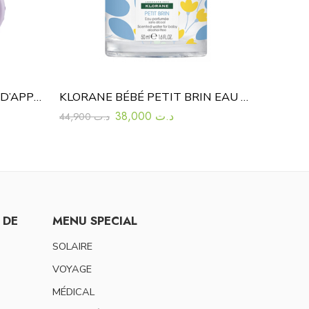
NUK FIRST CHOICE TASSE D’APPRENTISSAGE
KLORANE BÉBÉ PETIT BRIN EAU PARFUMÉE 50 ML
38,000
د.ت
44,900
د.ت
 DE
MENU SPECIAL
SOLAIRE
VOYAGE
MÉDICAL