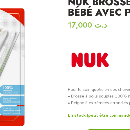
NUK BROSSE
BÉBÉ AVEC 
17,000
د.ت
Pour le soin quotidien des cheve
• Brosse à poils souples 100% n
• Peigne à extrémités arrondies 
En stock (peut être command