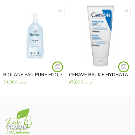
BIOLANE EAU PURE H2O, 750ML
CERAVE BAUME HYDRATANT 177 ML
34,000
د.ت
47,000
د.ت