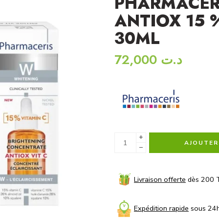
PHARMACER
ANTIOX 15 
30ML
72,000
د.ت
+
AJOUTER
−
Livraison offerte
dès 200 
Expédition rapide
sous 24