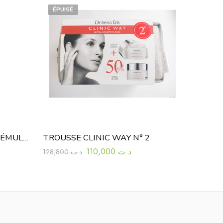
ÉPUISÉ
VICHY CAPITAL SOLEIL BB ÉMULSION TOUCHER SEC TEINTÉE SPF50 50 ML
TROUSSE CLINIC WAY N° 2
110,000
د.ت
128,800
د.ت