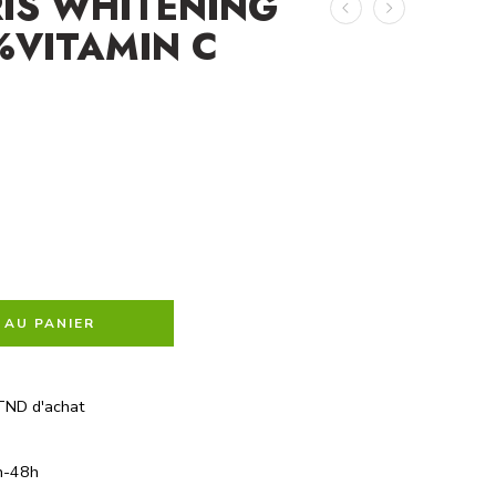
IS WHITENING
%VITAMIN C
 AU PANIER
TND d'achat
h-48h