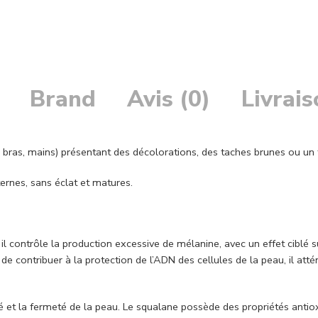
Brand
Avis (0)
Livrai
 bras, mains) présentant des décolorations, des taches brunes ou un te
ernes, sans éclat et matures.
 contrôle la production excessive de mélanine, avec un effet ciblé su
de contribuer à la protection de l’ADN des cellules de la peau, il att
cité et la fermeté de la peau. Le squalane possède des propriétés ant