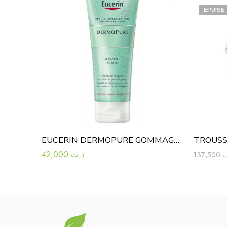
ÉPUISÉ
EUCERIN DERMOPURE GOMMAGE 100 ML
TROUSSE
42,000
د.ت
137,500
ت