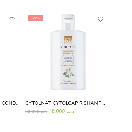
-22%
APIVITA HAIR CARE TONIC CONDITIONER THINNING HAIR 150ML
CYTOLNAT CYTOLCAP R SHAMPOOING REPARATEUR CHEVEUX SECS 200ML
18,000
د.ت
23,000
د.ت