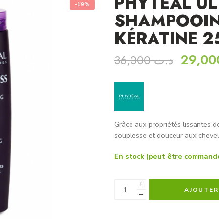
PHYTÉAL UL
-19%
SHAMPOOIN
KÉRATINE 2
36,000
د.ت
Grâce aux propriétés lissantes 
souplesse et douceur aux cheve
En stock (peut être command
+
AJOUTER
−