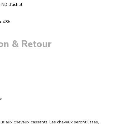
TND d'achat
h-48h
son & Retour
e.
 aux cheveux cassants. Les cheveux seront lisses,