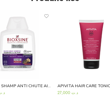
BIOXINE SHAMP ANTI CHUTE AIL NOIR FL300
د.ت
27,000
د.ت