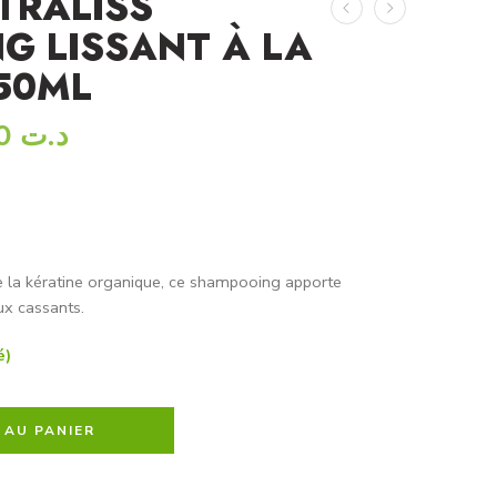
TRALISS
G LISSANT À LA
50ML
29,000
د.ت
de la kératine organique, ce shampooing apporte
ux cassants.
é)
 AU PANIER