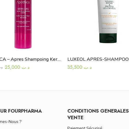
APOTHICA – Apres Shampoing Keraliss 200Ml
25,000
د.ت
35,500
د.ت
د.
SUR FOURPHARMA
CONDITIONS GENERALES
VENTE
mes-Nous ?
Paiement Sécurisé