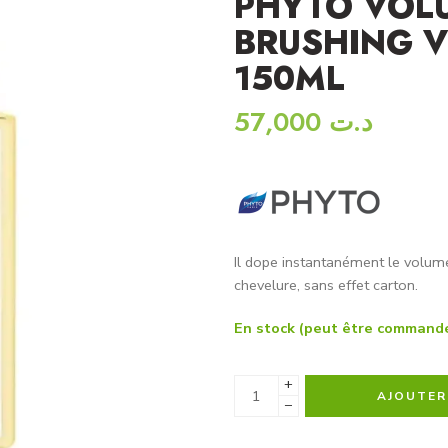
PHYTO VOL
BRUSHING 
150ML
57,000
د.ت
Il dope instantanément le volume
chevelure, sans effet carton.
En stock (peut être command
+
AJOUTER
−