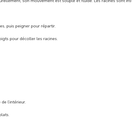
urellement, son mouvement est souple et fluide. Les racines sont in
s, puis peigner pour répartir.
igts pour décoller les racines.
de l’intérieur.
lats.