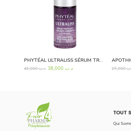
PHYTÉAL ULTRALISS SÉRUM TRAITANT 40ML
38,000
د.ت
45,000
د.ت
29,000
ت
TOUT 
Qui Som