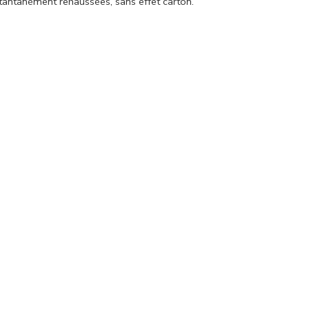
stantanément rehaussées, sans effet carton.