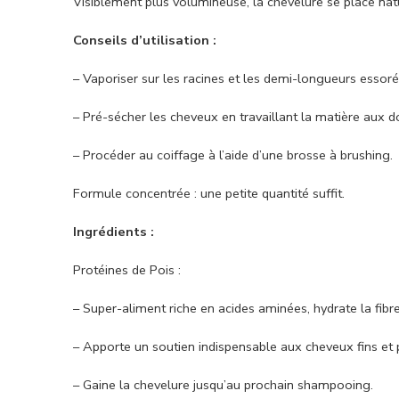
Visiblement plus volumineuse, la chevelure se place nat
Conseils d’utilisation :
– Vaporiser sur les racines et les demi-longueurs essorée
– Pré-sécher les cheveux en travaillant la matière aux do
– Procéder au coiffage à l’aide d’une brosse à brushing.
Formule concentrée : une petite quantité suffit.
Ingrédients :
Protéines de Pois :
– Super-aliment riche en acides aminées, hydrate la fibre 
– Apporte un soutien indispensable aux cheveux fins et p
– Gaine la chevelure jusqu’au prochain shampooing.