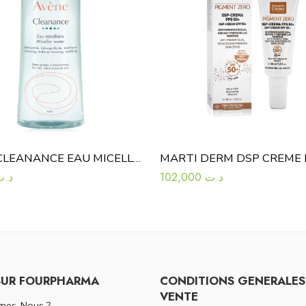
AVENE CLEANANCE EAU MICELLAIRE 400ML
د.ت
102,000
د.ت
SUR FOURPHARMA
CONDITIONS GENERALES
VENTE
mes-Nous ?