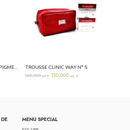
MARTI DERM DSP CREME PIGMENT ZERO SPF 50+ 40ML
TROUSSE CLINIC WAY N° 5
130,000
د.ت
160,000
د.ت
 DE
MENU SPECIAL
SOLAIRE