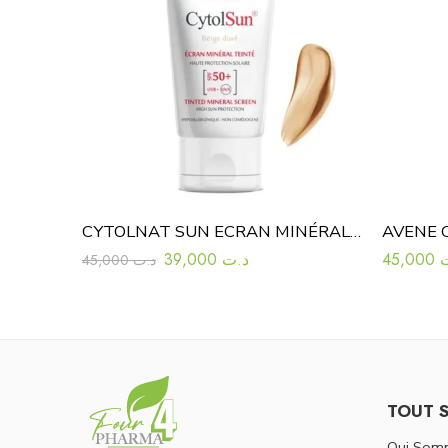
CYTOLNAT SUN ECRAN MINÉRAL TEINTÉ BEIGE DORE SPF50+ 50ML
39,000
د.ت
45,000
45,000
د.ت
TOUT 
Qui Som