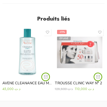
Produits liés
-15%
ÉPUISÉ
AVENE CLEANANCE EAU MICELLAIRE 400ML
TROUSSE CLINIC WAY N° 2
45,000
د.ت
110,000
د.ت
128,800
د.ت