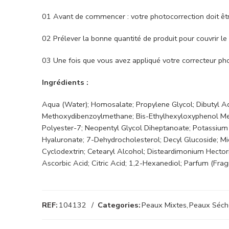
01 Avant de commencer : votre photocorrection doit être
02 Prélever la bonne quantité de produit pour couvrir le 
03 Une fois que vous avez appliqué votre correcteur ph
Ingrédients :
Aqua (Water); Homosalate; Propylene Glycol; Dibutyl Adi
Methoxydibenzoylmethane; Bis-Ethylhexyloxyphenol Met
Polyester-7; Neopentyl Glycol Diheptanoate; Potassium 
Hyaluronate; 7-Dehydrocholesterol; Decyl Glucoside; Mic
Cyclodextrin; Cetearyl Alcohol; Disteardimonium Hecto
Ascorbic Acid; Citric Acid; 1,2-Hexanediol; Parfum (Frag
REF:
104132
Categories:
Peaux Mixtes
,
Peaux Séch