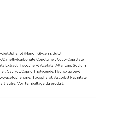
lbutylphenol (Nano); Glycerin; Butyl
yl/Dimethylcarbonate Copolymer; Coco-Caprylate;
ata Extract; Tocopheryl Acetate; Allantoin; Sodium
er; Caprylic/Capric Triglyceride; Hydroxypropyl
roxyacetophenone; Tocopherol; Ascorbyl Palmitate;
 à autre. Voir l’emballage du produit.