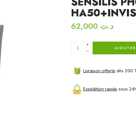
SENSILIS P
HA50+INVIS
62,000
د.ت
+
AJOUTER
−
Livraison offerte
dès 200 
Expédition rapide
sous 24