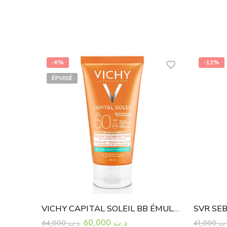
-6%
-12%
ÉPUISÉ
VICHY CAPITAL SOLEIL BB ÉMULSION TOUCHER SEC TEINTÉE SPF50 50 ML
60,000
د.ت
64,000
د.ت
41,000
.ت