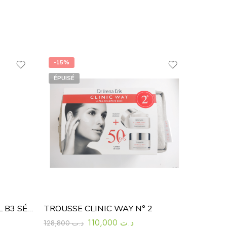
-15%
ÉPUISÉ
LA ROCHE-POSAY RÉTINOL B3 SÉRUM 30 ML
TROUSSE CLINIC WAY N° 2
110,000
د.ت
128,800
د.ت