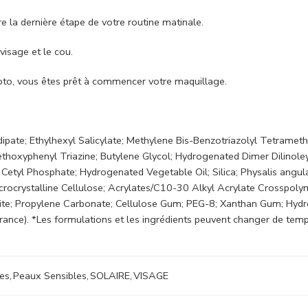
 la dernière étape de votre routine matinale.
visage et le cou.
oto, vous êtes prêt à commencer votre maquillage.
pate; Ethylhexyl Salicylate; Methylene Bis-Benzotriazolyl Tetramethy
hoxyphenyl Triazine; Butylene Glycol; Hydrogenated Dimer Dilinole
Cetyl Phosphate; Hydrogenated Vegetable Oil; Silica; Physalis angul
rocrystalline Cellulose; Acrylates/C10-30 Alkyl Acrylate Crosspolym
rite; Propylene Carbonate; Cellulose Gum; PEG-8; Xanthan Gum; Hyd
rance). *Les formulations et les ingrédients peuvent changer de temps
es
,
Peaux Sensibles
,
SOLAIRE
,
VISAGE