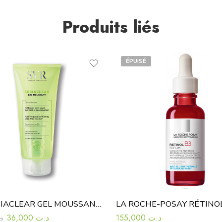
Produits liés
ÉPUISÉ
SVR SEBIACLEAR GEL MOUSSANT 200ML
36,000
د.ت
155,000
د.ت
د