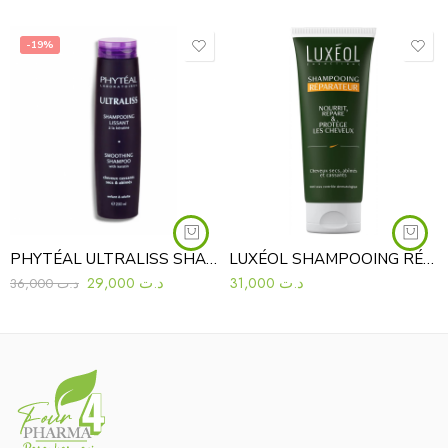
-19%
PHYTÉAL ULTRALISS SHAMPOOING LISSANT À LA KÉRATINE 250ML
LUXÉOL SHAMPOOING RÉPARATEUR 200ML
29,000
د.ت
31,000
د.ت
36,000
د.ت