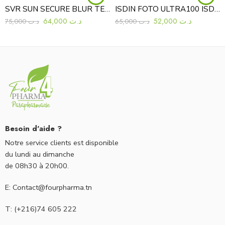
SVR SUN SECURE BLUR TEINTE SPF50+
ISDIN FOTO ULTRA100 ISDIN SPOT PREVENT FUSION FLUID SPF 50+
64,000
د.ت
52,000
د.ت
75,000
د.ت
65,000
د.ت
Besoin d'aide ?
Notre service clients est disponible
du lundi au dimanche
de 08h30 à 20h00.
E: Contact@fourpharma.tn
T: (+216)74 605 222