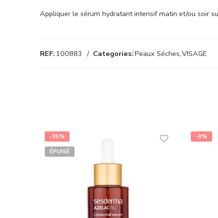
Appliquer le sérum hydratant intensif matin et/ou soir s
REF:
100883
Categories:
Peaux Séches
,
VISAGE
-35%
-9%
ÉPUISÉ