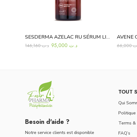
SESDERMA AZELAC RU SÉRUM LIPOSOMÉ 30ML
95,000
د.ت
146,160
د.ت
66,000
ت
TOUT 
Qui Som
Politique
Besoin d'aide ?
Terms & 
Notre service clients est disponible
FAQ’s