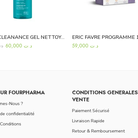
AVENE CLEANANCE GEL NETTOYANT 400ML
60,000
د.ت
59,000
د.ت
د.
SUR FOURPHARMA
CONDITIONS GENERALES
VENTE
mes-Nous ?
Paiement Sécurisé
 de confidentialité
Livraison Rapide
Conditions
Retour & Remboursement