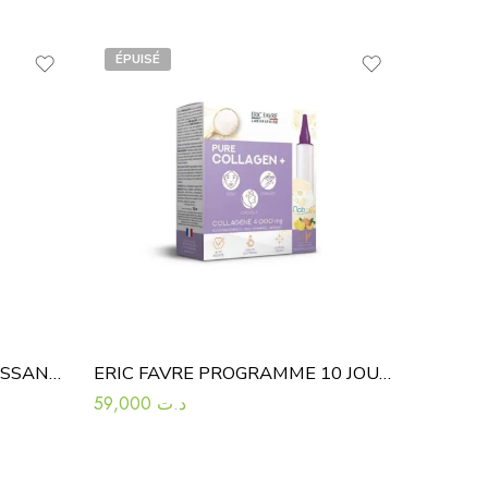
ÉPUISÉ
SVR SEBIACLEAR GEL MOUSSANT 200ML
ERIC FAVRE PROGRAMME 10 JOURS PURE COLLAGEN+10*15ML
59,000
د.ت