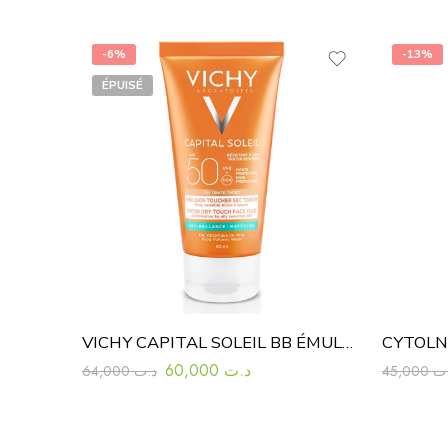
-6%
-13%
ÉPUISÉ
VICHY CAPITAL SOLEIL BB ÉMULSION TOUCHER SEC TEINTÉE SPF50 50 ML
60,000
د.ت
64,000
د.ت
45,000
ت