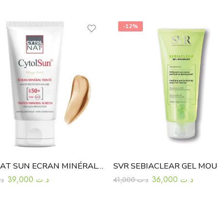
-12%
CYTOLNAT SUN ECRAN MINÉRAL TEINTÉ BEIGE DORE SPF50+ 50ML
39,000
د.ت
36,000
د.ت
د.
41,000
د.ت