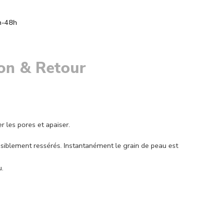
h-48h
son & Retour
r les pores et apaiser.
isiblement ressérés. Instantanément le grain de peau est
u.