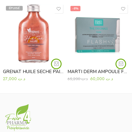
ÉPUISÉ
-8%
GRENAT HUILE SECHE PAILLETE 100ML ROSEE
MARTI DERM AMPOULE FLASH 5 AMPOULES 10ML
27,000
د.ت
60,000
د.ت
65,200
د.ت