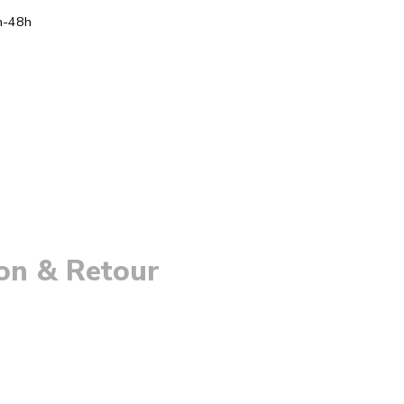
h-48h
son & Retour