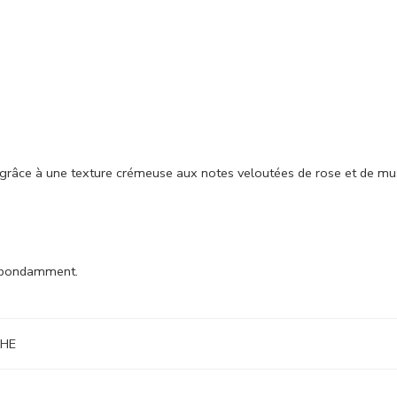
râce à une texture crémeuse aux notes veloutées de rose et de mus
 abondamment.
CHE