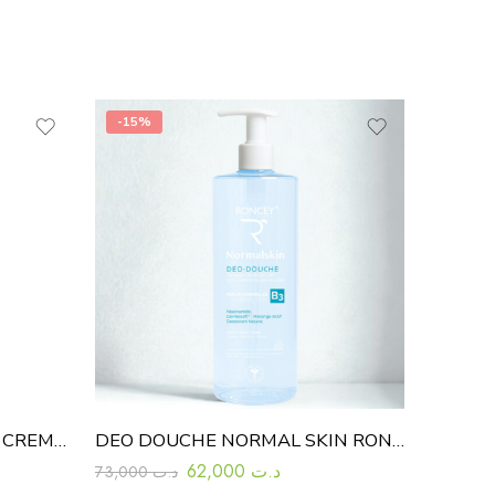
-15%
ROGE CAV DERMATO-UHT CREME LAVANTE SURGRAS 500 ML
DEO DOUCHE NORMAL SKIN RONCEY 1L
62,000
د.ت
73,000
د.ت