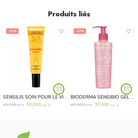
Produits liés
-21%
-12%
SENSILIS SOIN POUR LE VISAGE ANTI-AGE FLUIDE SPF50+
BIODERMA SENSIBIO GEL MOUSSANT 200 ML
50,000
د.ت
37,000
د.ت
63,300
د.ت
42,000
د.ت