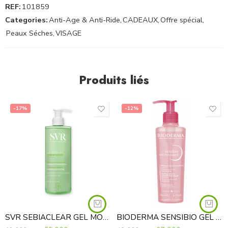
REF:
101859
Categories:
Anti-Age & Anti-Ride
,
CADEAUX
,
Offre spécial
,
Peaux Séches
,
VISAGE
Produits liés
-17%
-12%
SVR SEBIACLEAR GEL MOUSSANT 400ML
BIODERMA SENSIBIO GEL MOUSSANT 200 ML