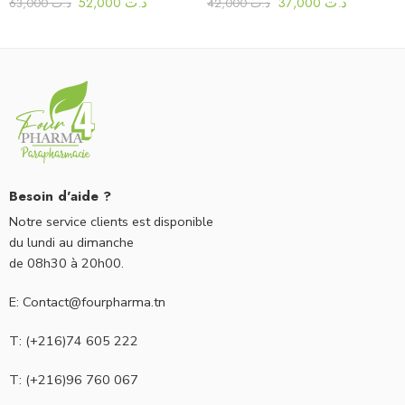
52,000
د.ت
37,000
د.ت
63,000
د.ت
42,000
د.ت
Besoin d'aide ?
Notre service clients est disponible
du lundi au dimanche
de 08h30 à 20h00.
E: Contact@fourpharma.tn
T: (+216)74 605 222
T: (+216)96 760 067