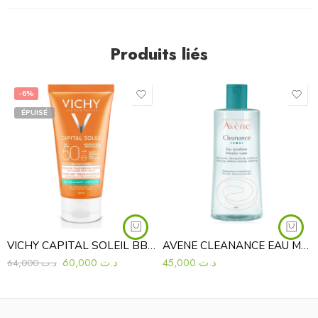
Produits liés
-6%
ÉPUISÉ
VICHY CAPITAL SOLEIL BB ÉMULSION TOUCHER SEC TEINTÉE SPF50 50 ML
AVENE CLEANANCE EAU MICELLAIRE 400ML
60,000
د.ت
45,000
د.ت
64,000
د.ت