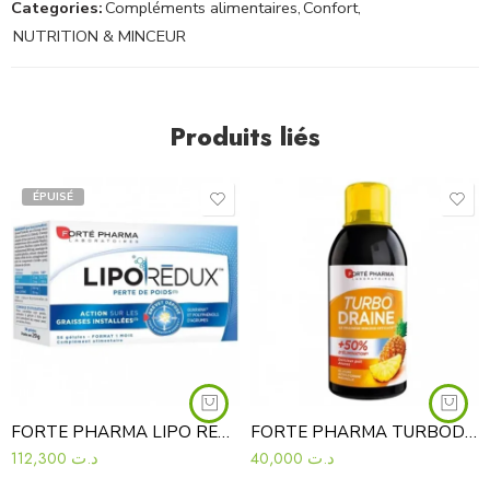
Categories:
Compléments alimentaires
,
Confort
,
NUTRITION & MINCEUR
Produits liés
ÉPUISÉ
FORTE PHARMA LIPO REDUX 56 GELULES
FORTE PHARMA TURBODRAINE ANANAS 500ML
112,300
د.ت
40,000
د.ت